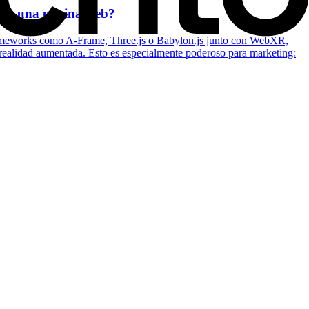
 en una página web?
rameworks como A-Frame, Three.js o Babylon.js junto con WebXR,
 realidad aumentada. Esto es especialmente poderoso para marketing: