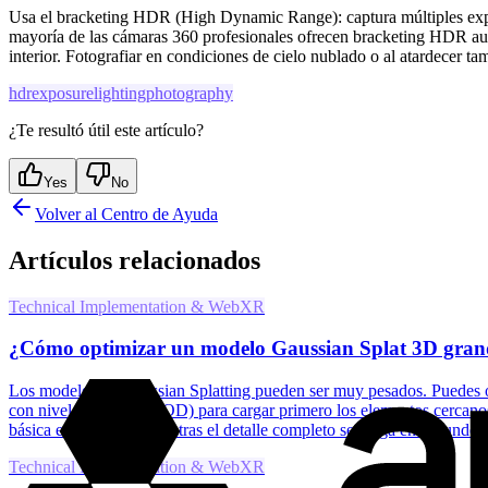
Usa el bracketing HDR (High Dynamic Range): captura múltiples expo
mayoría de las cámaras 360 profesionales ofrecen bracketing HDR aut
interior. Fotografiar en condiciones de cielo nublado o al atardecer t
hdr
exposure
lighting
photography
¿Te resultó útil este artículo?
Yes
No
Volver al Centro de Ayuda
Artículos relacionados
Technical Implementation & WebXR
¿Cómo optimizar un modelo Gaussian Splat 3D grande
Los modelos de Gaussian Splatting pueden ser muy pesados. Puedes opt
con nivel de detalle (LOD) para cargar primero los elementos cercano
básica en segundos mientras el detalle completo se carga en segundo p
Technical Implementation & WebXR