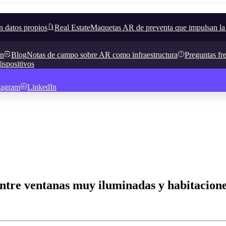
n datos propios
Real Estate
Maquetas AR de preventa que impulsan la
in
Blog
Notas de campo sobre AR como infraestructura
Preguntas fr
ispositivos
tagram
LinkedIn
tre ventanas muy iluminadas y habitaciones