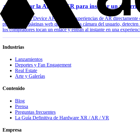
¿Puedo usar la API WebXR para insertar un recorrid
Sí. La WebXR Device API permite experiencias de AR directamente e
puedes crear páginas web que activen la cámara del usuario, detecte
los compradores tocan un enlace y entran al instante en una experien
Industrias
Lanzamientos
Deportes y Fan Engagement
Real Estate
Arte y Galerías
Contenido
Blog
Prensa
Preguntas frecuentes
La Guía Definitiva de Hardware XR / AR / VR
Empresa