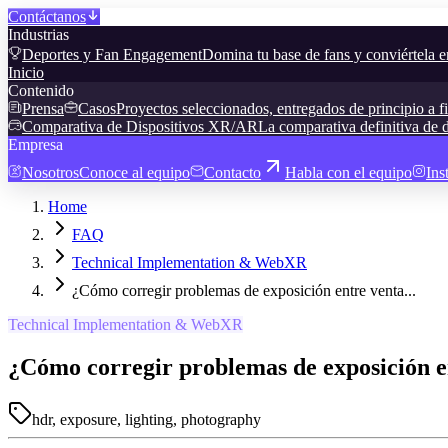
Contáctanos
Industrias
Deportes y Fan Engagement
Domina tu base de fans y conviértela e
Inicio
Contenido
Prensa
Casos
Proyectos seleccionados, entregados de principio a f
Comparativa de Dispositivos XR/AR
La comparativa definitiva de d
Empresa
Nosotros
Conoce al equipo
Contacto
Habla con el equipo
Ins
Home
FAQ
Technical Implementation & WebXR
¿Cómo corregir problemas de exposición entre venta...
Technical Implementation & WebXR
¿Cómo corregir problemas de exposición en
hdr, exposure, lighting, photography