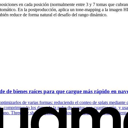
siciones en cada posición (normalmente entre 3 y 7 tomas que cubran 
omático. En la postproducción, aplica un tone-mapping a la imagen HDR 
ambién reduce de forma natural el desafío del rango dinámico.
 de bienes raíces para que cargue más rápido en nav
imizarlos de varias formas: reduciendo el conteo de splats mediante d
s, comprimiendo los datos de la nube de puntos con cuantización, y usa
lano. Three.js y shaders personalizados de WebGL son las herramientas 