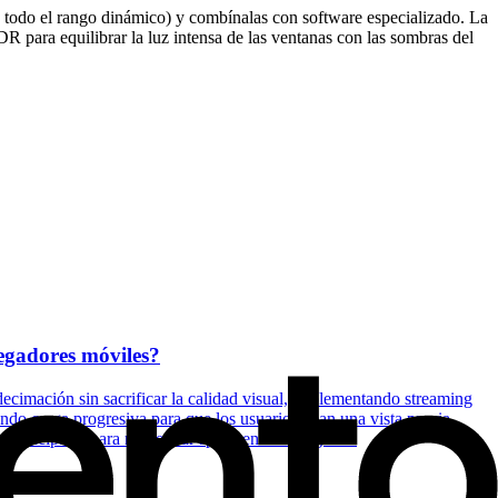
todo el rango dinámico) y combínalas con software especializado. La
para equilibrar la luz intensa de las ventanas con las sombras del
egadores móviles?
ecimación sin sacrificar la calidad visual, implementando streaming
ndo carga progresiva para que los usuarios vean una vista previa
principales para renderizar splats en el navegador.