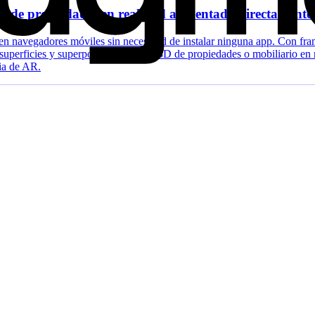
o de propiedades en realidad aumentada directamente
n navegadores móviles sin necesidad de instalar ninguna app. Con f
n superficies y superpongan modelos 3D de propiedades o mobiliario en
cia de AR.