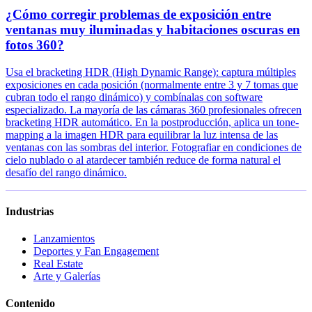
¿Cómo corregir problemas de exposición entre
ventanas muy iluminadas y habitaciones oscuras en
fotos 360?
Usa el bracketing HDR (High Dynamic Range): captura múltiples
exposiciones en cada posición (normalmente entre 3 y 7 tomas que
cubran todo el rango dinámico) y combínalas con software
especializado. La mayoría de las cámaras 360 profesionales ofrecen
bracketing HDR automático. En la postproducción, aplica un tone-
mapping a la imagen HDR para equilibrar la luz intensa de las
ventanas con las sombras del interior. Fotografiar en condiciones de
cielo nublado o al atardecer también reduce de forma natural el
desafío del rango dinámico.
Industrias
Lanzamientos
Deportes y Fan Engagement
Real Estate
Arte y Galerías
Contenido