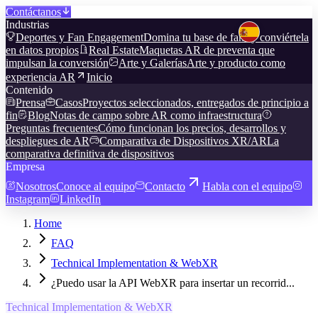
Contáctanos
Industrias
Deportes y Fan Engagement
Domina tu base de fans y conviértela
en datos propios
Real Estate
Maquetas AR de preventa que
impulsan la conversión
Arte y Galerías
Arte y producto como
experiencia AR
Inicio
Contenido
Prensa
Casos
Proyectos seleccionados, entregados de principio a
fin
Blog
Notas de campo sobre AR como infraestructura
Preguntas frecuentes
Cómo funcionan los precios, desarrollos y
despliegues de AR
Comparativa de Dispositivos XR/AR
La
comparativa definitiva de dispositivos
Empresa
Nosotros
Conoce al equipo
Contacto
Habla con el equipo
Instagram
LinkedIn
Home
FAQ
Technical Implementation & WebXR
¿Puedo usar la API WebXR para insertar un recorrid...
Technical Implementation & WebXR