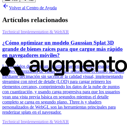
Volver al Centro de Ayuda
Artículos relacionados
Technical Implementation & WebXR
¿Cómo optimizar un modelo Gaussian Splat 3D
grande de bienes raíces para que cargue más rápido
en navegadores móviles?
Los modelos de Gaussian Splatting pueden ser muy pesados.
Puedes optimizarlos de varias formas: reduciendo el conteo de splats
mediante decimación sin sacrificar la calidad visual, implementando
streaming con nivel de detalle (LOD) para cargar primero los
elementos cercanos, comprimiendo los datos de la nube de puntos
con cuantización, y usando carga progresiva para que los usuarios
vean una vista previa básica en segundos mientras el detalle
completo se carga en segundo plano. Three.js y shaders
personalizados de WebGL son las herramientas principales para
renderizar splats en el navegador.
Technical Implementation & WebXR