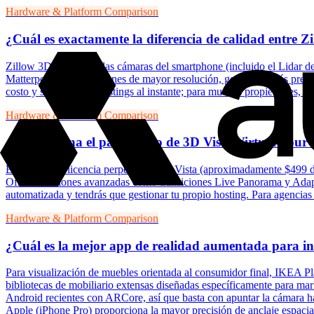
Hardware & Platform Comparison
¿Cuál es exactamente la diferencia de calidad entre 
Zillow 3D Home usa las cámaras del smartphone (incluido el Lidar del
Matterport ofrece imágenes de mayor resolución, geometría más precis
costo y sincroniza los listings al instante; para muchas propiedades, e
Hardware & Platform Comparison
¿Vale la pena el pago único de 3D Vista Virtual Tour
El modelo de licencia perpetua de 3D Vista (aproximadamente $499 de 
Ofrece funciones avanzadas como transiciones Live Panorama y Adapt
automatizada y tendrás que gestionar tu propio hosting. Para agencias
Hardware & Platform Comparison
¿Cuál es la mejor app de realidad aumentada para inm
Para visualización de muebles orientada al consumidor final, IKEA P
bibliotecas de mobiliario extensas diseñadas específicamente para ma
Android recientes con ARCore, así que basta con apuntar la cámara ha
Apple (iPhone Pro) proporciona la mayor precisión de anclaje espacia