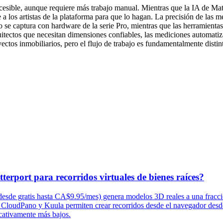
sible, aunque requiere más trabajo manual. Mientras que la IA de Matt
los artistas de la plataforma para que lo hagan. La precisión de las m
o se captura con hardware de la serie Pro, mientras que las herramien
uitectos que necesitan dimensiones confiables, las mediciones automati
yectos inmobiliarios, pero el flujo de trabajo es fundamentalmente disti
terport para recorridos virtuales de bienes raíces?
 (desde gratis hasta CA$9.95/mes) genera modelos 3D reales a una frac
s. CloudPano y Kuula permiten crear recorridos desde el navegador des
icativamente más bajos.