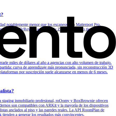
t?
lidad notablemente menor que los escaneos con Matterport Pro.
xportar a CAD/Revit. La ventaja de Zillow es que no tiene ningún
arle miles de dólares al año a agencias con alto volumen de trabajo.
rtida: curva de aprendizaje más pronunciada, sin reconstrucción 3D
s plataformas por suscripción suele alcanzarse en menos de 6 meses.
alista?
ara staging inmobiliario profesional, roOomy y BoxBrownie ofrecen
odernos son compatibles con ARKit y la mayoría de los dispositivos
listas anclados al piso y las paredes reales. La API RoomPlan de
k tienden a generar los resultados más convincentes.