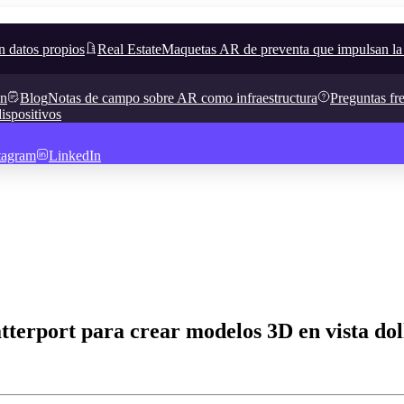
n datos propios
Real Estate
Maquetas AR de preventa que impulsan la
in
Blog
Notas de campo sobre AR como infraestructura
Preguntas fr
ispositivos
tagram
LinkedIn
erport para crear modelos 3D en vista dol