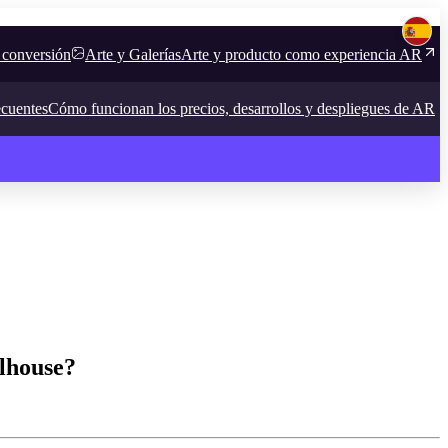
 conversión
Arte y Galerías
Arte y producto como experiencia AR
ecuentes
Cómo funcionan los precios, desarrollos y despliegues de AR
lhouse?