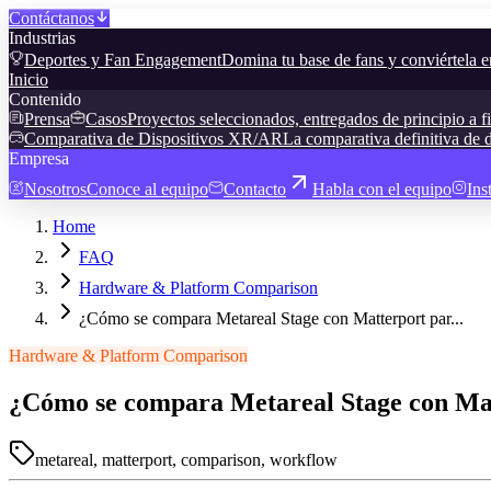
Contáctanos
Industrias
Deportes y Fan Engagement
Domina tu base de fans y conviértela e
Inicio
Contenido
Prensa
Casos
Proyectos seleccionados, entregados de principio a f
Comparativa de Dispositivos XR/AR
La comparativa definitiva de d
Empresa
Nosotros
Conoce al equipo
Contacto
Habla con el equipo
Ins
Home
FAQ
Hardware & Platform Comparison
¿Cómo se compara Metareal Stage con Matterport par...
Hardware & Platform Comparison
¿Cómo se compara Metareal Stage con Matt
metareal, matterport, comparison, workflow