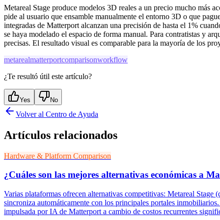
Metareal Stage produce modelos 3D reales a un precio mucho más acce
pide al usuario que ensamble manualmente el entorno 3D o que pague a 
integradas de Matterport alcanzan una precisión de hasta el 1% cuand
se haya modelado el espacio de forma manual. Para contratistas y arq
precisas. El resultado visual es comparable para la mayoría de los pro
metareal
matterport
comparison
workflow
¿Te resultó útil este artículo?
Yes
No
Volver al Centro de Ayuda
Artículos relacionados
Hardware & Platform Comparison
¿Cuáles son las mejores alternativas económicas a Mat
Varias plataformas ofrecen alternativas competitivas: Metareal Stage
sincroniza automáticamente con los principales portales inmobiliario
impulsada por IA de Matterport a cambio de costos recurrentes signif