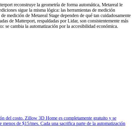
erport reconstruye la geometría de forma automática, Metareal le
ediciones sigue la misma lógica: las herramientas de medición
tas de medición de Metareal Stage dependen de qué tan cuidadosamente
zadas de Matterport, respaldadas por Lidar, son consistentemente más
nto: se cambia la automatización por la accesibilidad económica.
ción del costo. Zillow 3D Home es completamente gratuito y se
de menos de $15/mes. Cada una sacrifica parte de la automatización