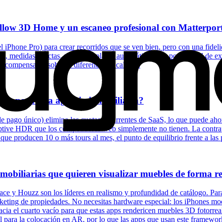
Zillow 3D Home y un escaneo profesional con Matterpor
 iPhone Pro) para crear recorridos que se ven bien, pero con una fide
a, medidas exactas, planos de planta automáticos y la posibilidad de e
so compensa de sobra la diferencia de calidad.
 Pro para una agencia inmobiliaria?
pago único) elimina las cuotas recurrentes de SaaS, lo que puede ahorr
ive HDR que los competidores web simplemente no tienen. La contrapa
 que producen 10 o más tours al mes, el punto de equilibrio frente a la
obiliarias que quieren visualizar muebles de forma re
lace y Houzz son los líderes en realismo y profundidad de catálogo. P
rketing de propiedades. No necesitas hardware especial: los iPhones m
cia el cuarto vacío para que estas apps rendericen muebles 3D fotorrea
l para la colocación en AR, por lo que las apps que usan este framewor