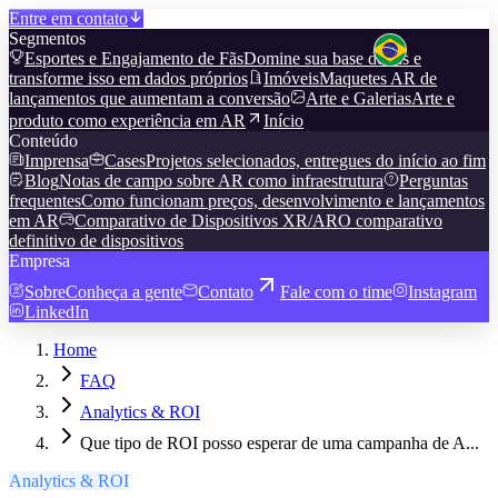
Entre em contato
Segmentos
Esportes e Engajamento de Fãs
Domine sua base de fãs e
transforme isso em dados próprios
Imóveis
Maquetes AR de
lançamentos que aumentam a conversão
Arte e Galerias
Arte e
produto como experiência em AR
Início
Conteúdo
Imprensa
Cases
Projetos selecionados, entregues do início ao fim
Blog
Notas de campo sobre AR como infraestrutura
Perguntas
frequentes
Como funcionam preços, desenvolvimento e lançamentos
em AR
Comparativo de Dispositivos XR/AR
O comparativo
definitivo de dispositivos
Empresa
Sobre
Conheça a gente
Contato
Fale com o time
Instagram
LinkedIn
Home
FAQ
Analytics & ROI
Que tipo de ROI posso esperar de uma campanha de A...
Analytics & ROI