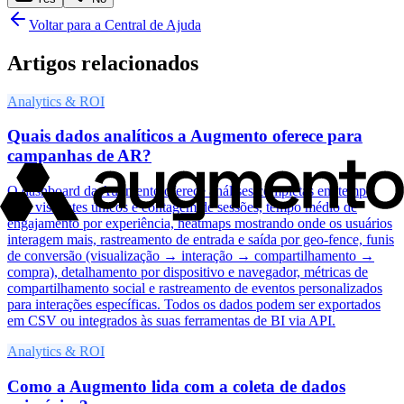
Voltar para a Central de Ajuda
Artigos relacionados
Analytics & ROI
Quais dados analíticos a Augmento oferece para
campanhas de AR?
O dashboard da Augmento oferece análises completas em tempo
real: visitantes únicos e contagem de sessões, tempo médio de
engajamento por experiência, heatmaps mostrando onde os usuários
interagem mais, rastreamento de entrada e saída por geo-fence, funis
de conversão (visualização → interação → compartilhamento →
compra), detalhamento por dispositivo e navegador, métricas de
compartilhamento social e rastreamento de eventos personalizados
para interações específicas. Todos os dados podem ser exportados
em CSV ou integrados às suas ferramentas de BI via API.
Analytics & ROI
Como a Augmento lida com a coleta de dados