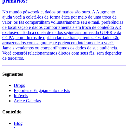
primários?
No mundo pós-cookie, dados primários são ouro. A Augmento
ajuda você a coletá-los de forma ética por meio de uma troca de
valor: os fãs compartilham voluntariamente seu e-mail, preferências
de localização e dados comportamentais em troca de conteúdo AR
exclusivo. Toda a coleta de dados segue as normas da GDPR e da
CCPA, com fluxos de opt-in claros e transparentes. Os dados são
armazenados com segurança e pertencem inteiramente a você.
Jamais vendemos ou compartilhamos os dados da sua audiência.
Você constrói relacionamentos diretos com seus fãs, sem depender
de terceiros.
Segmentos
Drops
Esportes e Engajamento de Fãs
Imóveis
Arte e Galerias
Conteúdo
Blog