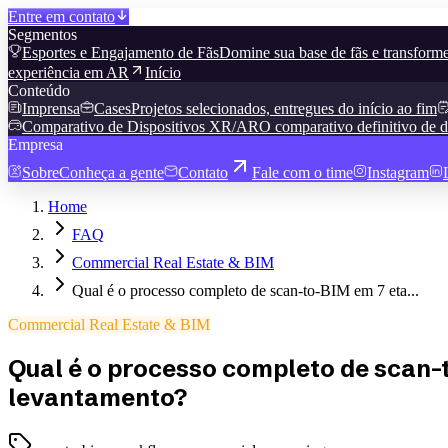
Entre em contato
Segmentos
Esportes e Engajamento de Fãs
Domine sua base de fãs e transforme
experiência em AR
Início
Conteúdo
Imprensa
Cases
Projetos selecionados, entregues do início ao fim
Comparativo de Dispositivos XR/AR
O comparativo definitivo de d
Empresa
Sobre
Conheça a gente
Contato
Fale com o time
Instagram
Home
FAQ
Commercial Real Estate & BIM
Qual é o processo completo de scan-to-BIM em 7 eta...
Commercial Real Estate & BIM
Qual é o processo completo de scan-
levantamento?