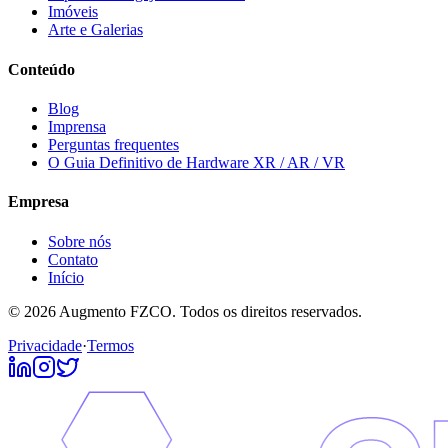
Imóveis
Arte e Galerias
Conteúdo
Blog
Imprensa
Perguntas frequentes
O Guia Definitivo de Hardware XR / AR / VR
Empresa
Sobre nós
Contato
Início
© 2026 Augmento FZCO. Todos os direitos reservados.
Privacidade
·
Termos