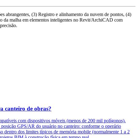
es abrangentes, (3) Registro e alinhamento da nuvem de pontos, (4)
são da malha em elementos inteligentes no Revit/ArchiCAD com
precisão.
 canteiro de obras?
atíveis com dispositivos móveis (menos de 200 mil polígonos).
a posição GPS/AR do usuário no canteiro: conforme o operário
o dentro dos limites típicos de memória mobile (normalmente 1 a 2
rojetos BIM à construção física em tempo real.