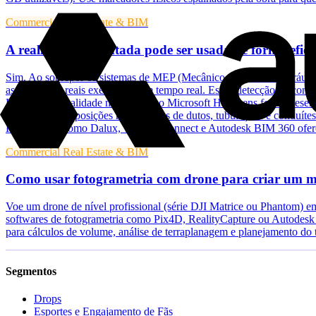
Commercial Real Estate & BIM
A realidade aumentada pode ser usada de forma eficaz 
Sim. Ao sobrepor os sistemas de MEP (Mecânico, Elétrico e Hidráulico
as condições reais executadas em tempo real. Essa "detecção de confl
Headsets de realidade mista como o Microsoft HoloLens foram desenv
visualizar sobreposições holográficas de dutos, tubulações e conduíte
Ferramentas como Dalux, Trimble Connect e Autodesk BIM 360 oferec
Commercial Real Estate & BIM
Como usar fotogrametria com drone para criar um mo
Voe um drone de nível profissional (série DJI Matrice ou Phantom) 
softwares de fotogrametria como Pix4D, RealityCapture ou Autodesk 
para cálculos de volume, análise de terraplanagem e planejamento do 
Segmentos
Drops
Esportes e Engajamento de Fãs