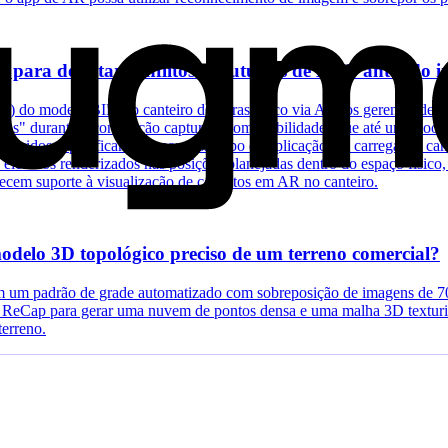
para detectar conflitos estruturais de MEP antes do in
) do modelo BIM ao canteiro de obras físico via AR, os gerentes de pro
itos" durante a construção captura incompatibilidades que até uma coord
olvidos especificamente para esse tipo de aplicação: ao carregar as
s elétricos renderizados nas posições planejadas dentro do espaço físic
em suporte à visualização de conflitos em AR no canteiro.
delo 3D topológico preciso de um terreno comercial?
em um padrão de grade automatizado com sobreposição de imagens de 70
ReCap para gerar uma nuvem de pontos densa e uma malha 3D texturiza
terreno.