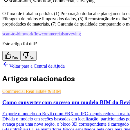
scan-to-bim, workflow, commercial, surveying
O fluxo de trabalho padrão: (1) Preparação do local e planejamento 
Filtragem de ruídos e limpeza dos dados, (5) Reconstrução de malha
propriedades de materiais, (7) Garantia de qualidade comparando o m
scan-to-bim
workflow
commercial
surveying
Este artigo foi útil?
Yes
No
Voltar para a Central de Ajuda
Artigos relacionados
Commercial Real Estate & BIM
Como converter com sucesso um modelo BIM do Revit 
Exporte o modelo do Revit como FBX ou IFC, depois reduza a malha 
Divida o modelo em seções baseadas em localização, particionadas p
avança para uma nova seção, o bloco 3D correspondente é carregado 
GB utilizáveis). Use marcadores físicos espalhados pela obra para qu