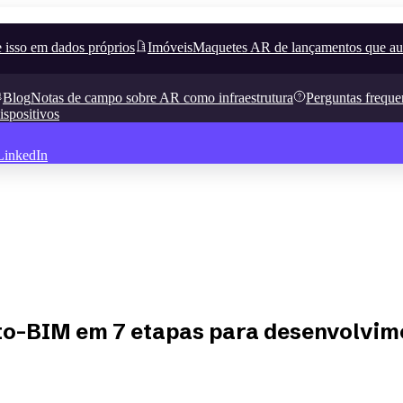
 isso em dados próprios
Imóveis
Maquetes AR de lançamentos que a
Blog
Notas de campo sobre AR como infraestrutura
Perguntas freque
ispositivos
LinkedIn
to-BIM em 7 etapas para desenvolvime