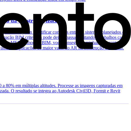
ício da construção física?
jeto conseguem identificar conflitos entre os sistemas planejados e
enação BIM criteriosa pode deixar passar, evitando retrabalhos caros.
 camadas MEP do modelo BIM, você consegue caminhar pelo canteiro e
o, uma das aplicações de maior valor do AR na construção comercial.
 a 80% em múltiplas altitudes. Processe as imagens capturadas em
da. O resultado se integra ao Autodesk Civil3D, Formit e Revit