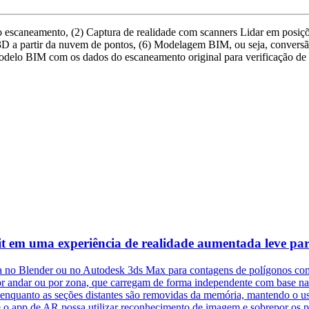
do escaneamento, (2) Captura de realidade com scanners Lidar em posiçõ
 3D a partir da nuvem de pontos, (6) Modelagem BIM, ou seja, conver
odelo BIM com os dados do escaneamento original para verificação de 
em uma experiência de realidade aumentada leve para
no Blender ou no Autodesk 3ds Max para contagens de polígonos comp
or andar ou por zona, que carregam de forma independente com base n
enquanto as seções distantes são removidas da memória, mantendo o us
e o app de AR possa utilizar reconhecimento de imagem e sobrepor os p