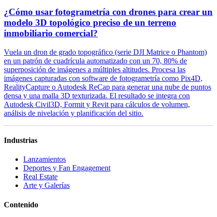
¿Cómo usar fotogrametría con drones para crear un
modelo 3D topológico preciso de un terreno
inmobiliario comercial?
Vuela un dron de grado topográfico (serie DJI Matrice o Phantom)
en un patrón de cuadrícula automatizado con un 70, 80% de
superposición de imágenes a múltiples altitudes. Procesa las
imágenes capturadas con software de fotogrametría como Pix4D,
RealityCapture o Autodesk ReCap para generar una nube de puntos
densa y una malla 3D texturizada. El resultado se integra con
Autodesk Civil3D, Formit y Revit para cálculos de volumen,
análisis de nivelación y planificación del sitio.
Industrias
Lanzamientos
Deportes y Fan Engagement
Real Estate
Arte y Galerías
Contenido