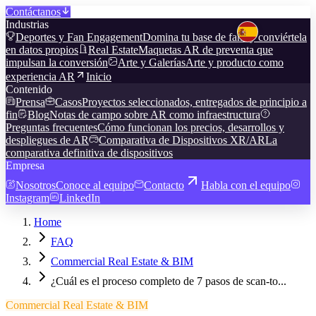
Contáctanos
Industrias
Deportes y Fan Engagement
Domina tu base de fans y conviértela
en datos propios
Real Estate
Maquetas AR de preventa que
impulsan la conversión
Arte y Galerías
Arte y producto como
experiencia AR
Inicio
Contenido
Prensa
Casos
Proyectos seleccionados, entregados de principio a
fin
Blog
Notas de campo sobre AR como infraestructura
Preguntas frecuentes
Cómo funcionan los precios, desarrollos y
despliegues de AR
Comparativa de Dispositivos XR/AR
La
comparativa definitiva de dispositivos
Empresa
Nosotros
Conoce al equipo
Contacto
Habla con el equipo
Instagram
LinkedIn
Home
FAQ
Commercial Real Estate & BIM
¿Cuál es el proceso completo de 7 pasos de scan-to...
Commercial Real Estate & BIM