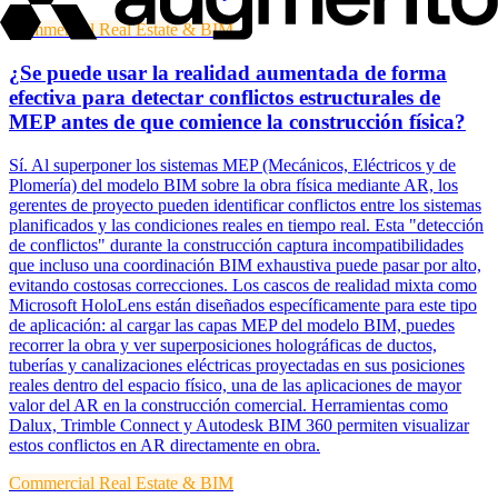
Commercial Real Estate & BIM
¿Se puede usar la realidad aumentada de forma
efectiva para detectar conflictos estructurales de
MEP antes de que comience la construcción física?
Sí. Al superponer los sistemas MEP (Mecánicos, Eléctricos y de
Plomería) del modelo BIM sobre la obra física mediante AR, los
gerentes de proyecto pueden identificar conflictos entre los sistemas
planificados y las condiciones reales en tiempo real. Esta "detección
de conflictos" durante la construcción captura incompatibilidades
que incluso una coordinación BIM exhaustiva puede pasar por alto,
evitando costosas correcciones. Los cascos de realidad mixta como
Microsoft HoloLens están diseñados específicamente para este tipo
de aplicación: al cargar las capas MEP del modelo BIM, puedes
recorrer la obra y ver superposiciones holográficas de ductos,
tuberías y canalizaciones eléctricas proyectadas en sus posiciones
reales dentro del espacio físico, una de las aplicaciones de mayor
valor del AR en la construcción comercial. Herramientas como
Dalux, Trimble Connect y Autodesk BIM 360 permiten visualizar
estos conflictos en AR directamente en obra.
Commercial Real Estate & BIM