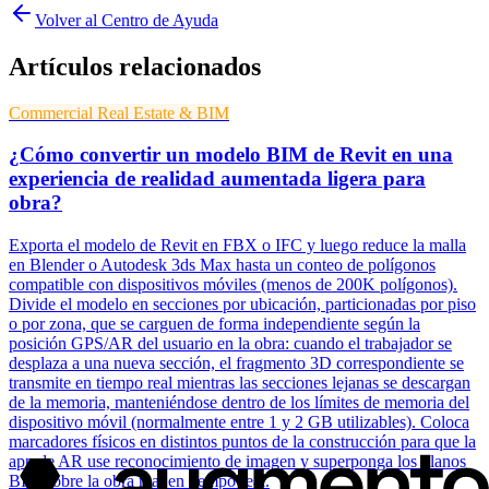
Volver al Centro de Ayuda
Artículos relacionados
Commercial Real Estate & BIM
¿Cómo convertir un modelo BIM de Revit en una
experiencia de realidad aumentada ligera para
obra?
Exporta el modelo de Revit en FBX o IFC y luego reduce la malla
en Blender o Autodesk 3ds Max hasta un conteo de polígonos
compatible con dispositivos móviles (menos de 200K polígonos).
Divide el modelo en secciones por ubicación, particionadas por piso
o por zona, que se carguen de forma independiente según la
posición GPS/AR del usuario en la obra: cuando el trabajador se
desplaza a una nueva sección, el fragmento 3D correspondiente se
transmite en tiempo real mientras las secciones lejanas se descargan
de la memoria, manteniéndose dentro de los límites de memoria del
dispositivo móvil (normalmente entre 1 y 2 GB utilizables). Coloca
marcadores físicos en distintos puntos de la construcción para que la
app de AR use reconocimiento de imagen y superponga los planos
BIM sobre la obra real en tiempo real.