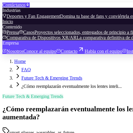
Contáctanos
Industrias
Deportes y Fan Engagement
Domina tu base de fans y conviértela e
Inicio
Contenido
Prensa
Casos
Proyectos seleccionados, entregados de principio a f
Comparativa de Dispositivos XR/AR
La comparativa definitiva de d
Empresa
Nosotros
Conoce al equipo
Contacto
Habla con el equipo
Ins
Home
FAQ
Future Tech & Emerging Trends
¿Cómo reemplazarán eventualmente los lentes inteli...
Future Tech & Emerging Trends
¿Cómo reemplazarán eventualmente los lent
aumentada?
smart-glasses, wearables, ar, future