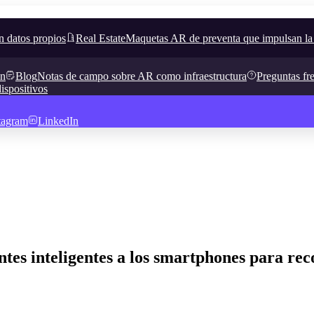
n datos propios
Real Estate
Maquetas AR de preventa que impulsan la
in
Blog
Notas de campo sobre AR como infraestructura
Preguntas fr
ispositivos
tagram
LinkedIn
es inteligentes a los smartphones para rec