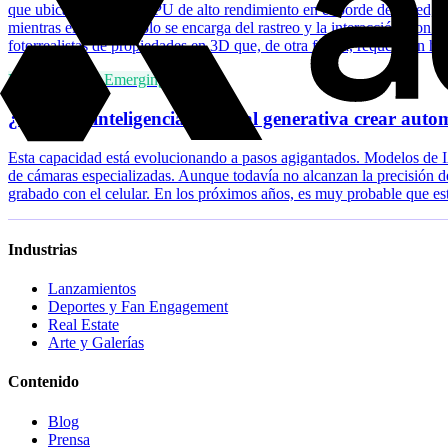
que ubica servidores GPU de alto rendimiento en el borde de la red, ce
mientras el teléfono solo se encarga del rastreo y la interacción, con
fotorrealistas de propiedades en 3D que, de otra forma, requerirían h
Future Tech & Emerging Trends
¿Puede la inteligencia artificial generativa crear au
Esta capacidad está evolucionando a pasos agigantados. Modelos de I
de cámaras especializadas. Aunque todavía no alcanzan la precisión de
grabado con el celular. En los próximos años, es muy probable que es
Industrias
Lanzamientos
Deportes y Fan Engagement
Real Estate
Arte y Galerías
Contenido
Blog
Prensa