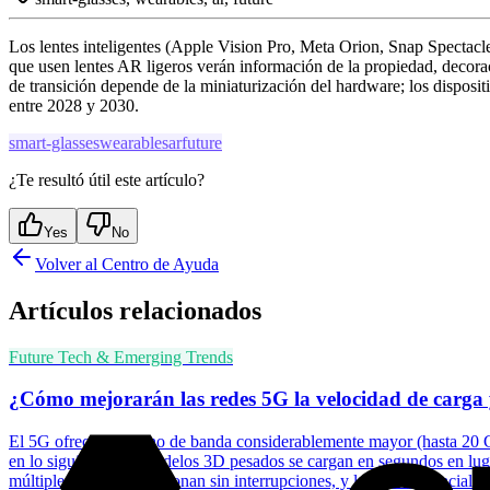
Los lentes inteligentes (Apple Vision Pro, Meta Orion, Snap Spectacle
que usen lentes AR ligeros verán información de la propiedad, decorac
de transición depende de la miniaturización del hardware; los dispos
entre 2028 y 2030.
smart-glasses
wearables
ar
future
¿Te resultó útil este artículo?
Yes
No
Volver al Centro de Ayuda
Artículos relacionados
Future Tech & Emerging Trends
¿Cómo mejorarán las redes 5G la velocidad de carga y
El 5G ofrece un ancho de banda considerablemente mayor (hasta 20 Gb
en lo siguiente: los modelos 3D pesados se cargan en segundos en luga
múltiples usuarios funcionan sin interrupciones, y los datos espacial