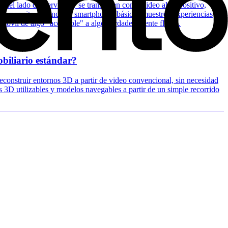
 del lado del servidor y se transmiten como video al dispositivo,
ctura permite que incluso smartphones básicos muestren experiencias
 móvil de algo "aceptable" a algo verdaderamente fluido.
obiliario estándar?
onstruir entornos 3D a partir de video convencional, sin necesidad
 3D utilizables y modelos navegables a partir de un simple recorrido