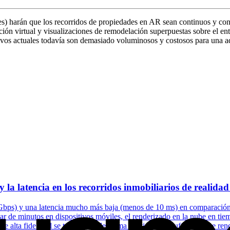
s) harán que los recorridos de propiedades en AR sean continuos y con 
ión virtual y visualizaciones de remodelación superpuestas sobre el ento
itivos actuales todavía son demasiado voluminosos y costosos para una 
 la latencia en los recorridos inmobiliarios de realid
ps) y una latencia mucho más baja (menos de 10 ms) en comparación co
r de minutos en dispositivos móviles, el renderizado en la nube en tiem
es de alta fidelidad se transmiten de forma continua sin buffering. Ese