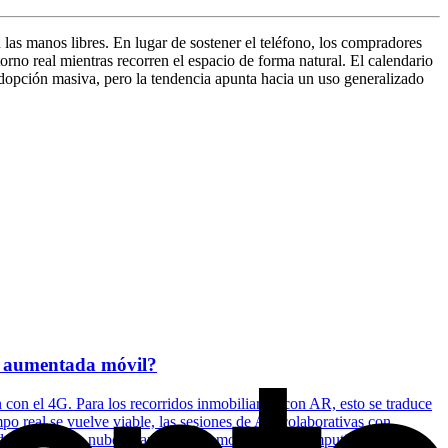
las manos libres. En lugar de sostener el teléfono, los compradores
rno real mientras recorren el espacio de forma natural. El calendario
adopción masiva, pero la tendencia apunta hacia un uso generalizado
ad aumentada móvil?
n el 4G. Para los recorridos inmobiliarios con AR, esto se traduce
po real se vuelve viable, las sesiones de AR colaborativas con
 renderizado en la nube se apoya en el mobile edge computing (MEC),