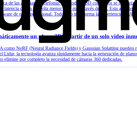
rca de las antenas de telefonía: los modelos 3D complejos se renderizan
 una latencia de ida y vuelta menor a 10 ms a través de 5G. Esta arquite
ardware de nivel profesional. Todo esto transforma la experiencia de AR
tomáticamente un plano 3D a partir de un solo video inm
A como NeRF (Neural Radiance Fields) y Gaussian Splatting pueden rec
l Lidar, la tecnología avanza rápidamente hacia la generación de planos
to elimine por completo la necesidad de cámaras 360 dedicadas.