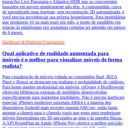
transições Live Panorama e Adaptive HDR que os concorrentes
baseados em nuvem simplesmente não têm. A contrapartida: curva
de aprendizado mais íngreme, sem reconstrução 3D automatizada, e
você precisa providenciar sua própria hospedagem. Para imobiliárias
que produzem 10 ou mais tours por mês, o ponto de equilíbrio em
relação às plataformas por assinatura costuma ser atingido em menos
de 6 meses.
Hardware & Platform Comparison
Qual aplicativo de realidade aumentada para
imóveis é o melhor para visualizar móveis de forma
realista?
Para visualização de móveis voltada ao consumidor final, IKEA
Place e Houzz se destacam em realismo e profundidade de catálogo.
Para home staging profissional em imóveis, roOomy e BoxBrownie
oferecem bibliotecas extensas de mobiliário desenvolvidas
especificamente para marketing imobiliário. Não é preciso hardware
especial: iPhones modernos suportam ARKit e a maioria dos
dispositivos Android mais recentes suporta ARCore, então basta
apontar a câmera para o cômodo vazio que esses apps renderizam
móveis fotorrealistas em 3D ancorados ao piso e às paredes físicas.
A API RoomPlan da Apple (iPhone Pro) oferece a melhor precisão