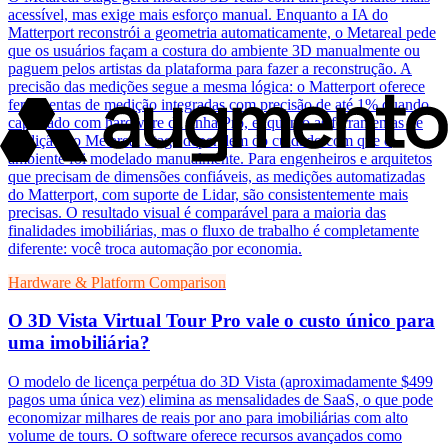
acessível, mas exige mais esforço manual. Enquanto a IA do
Matterport reconstrói a geometria automaticamente, o Metareal pede
que os usuários façam a costura do ambiente 3D manualmente ou
paguem pelos artistas da plataforma para fazer a reconstrução. A
precisão das medições segue a mesma lógica: o Matterport oferece
ferramentas de medição integradas com precisão de até 1% quando
capturado com hardware da linha Pro, enquanto as ferramentas de
medição do Metareal Stage dependem do cuidado com que o
ambiente foi modelado manualmente. Para engenheiros e arquitetos
que precisam de dimensões confiáveis, as medições automatizadas
do Matterport, com suporte de Lidar, são consistentemente mais
precisas. O resultado visual é comparável para a maioria das
finalidades imobiliárias, mas o fluxo de trabalho é completamente
diferente: você troca automação por economia.
Hardware & Platform Comparison
O 3D Vista Virtual Tour Pro vale o custo único para
uma imobiliária?
O modelo de licença perpétua do 3D Vista (aproximadamente $499
pagos uma única vez) elimina as mensalidades de SaaS, o que pode
economizar milhares de reais por ano para imobiliárias com alto
volume de tours. O software oferece recursos avançados como