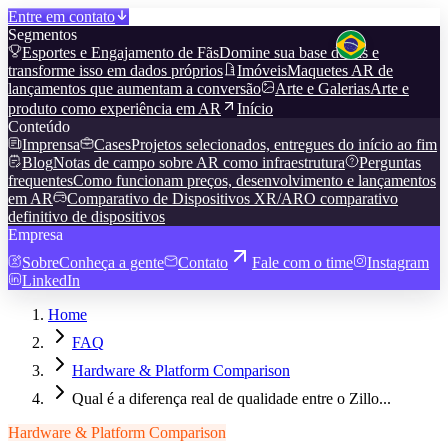
Entre em contato
Segmentos
Esportes e Engajamento de Fãs
Domine sua base de fãs e
transforme isso em dados próprios
Imóveis
Maquetes AR de
lançamentos que aumentam a conversão
Arte e Galerias
Arte e
produto como experiência em AR
Início
Conteúdo
Imprensa
Cases
Projetos selecionados, entregues do início ao fim
Blog
Notas de campo sobre AR como infraestrutura
Perguntas
frequentes
Como funcionam preços, desenvolvimento e lançamentos
em AR
Comparativo de Dispositivos XR/AR
O comparativo
definitivo de dispositivos
Empresa
Sobre
Conheça a gente
Contato
Fale com o time
Instagram
LinkedIn
Home
FAQ
Hardware & Platform Comparison
Qual é a diferença real de qualidade entre o Zillo...
Hardware & Platform Comparison