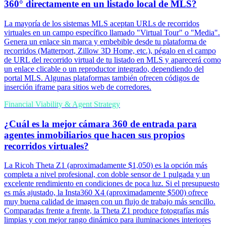
360° directamente en un listado local de MLS?
La mayoría de los sistemas MLS aceptan URLs de recorridos
virtuales en un campo específico llamado "Virtual Tour" o "Media".
Genera un enlace sin marca y embebible desde tu plataforma de
recorridos (Matterport, Zillow 3D Home, etc.), pégalo en el campo
de URL del recorrido virtual de tu listado en MLS y aparecerá como
un enlace clicable o un reproductor integrado, dependiendo del
portal MLS. Algunas plataformas también ofrecen códigos de
inserción iframe para sitios web de corredores.
Financial Viability & Agent Strategy
¿Cuál es la mejor cámara 360 de entrada para
agentes inmobiliarios que hacen sus propios
recorridos virtuales?
La Ricoh Theta Z1 (aproximadamente $1,050) es la opción más
completa a nivel profesional, con doble sensor de 1 pulgada y un
excelente rendimiento en condiciones de poca luz. Si el presupuesto
es más ajustado, la Insta360 X4 (aproximadamente $500) ofrece
muy buena calidad de imagen con un flujo de trabajo más sencillo.
Comparadas frente a frente, la Theta Z1 produce fotografías más
limpias y con mejor rango dinámico para iluminaciones interiores