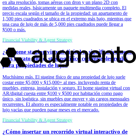
en alta resolución, tomas aéreas con dron y un plano 2D con
medidas reales, básicamente un paquete multimedia completo. El
precio escala según el tamaño de la propiedad: un apartamento de
1,500 pies cuadrados se ubica en el extremo más bajo, mientras que
una casa de lujo de más de 5,000 pies cuadrados puede llegar a
$500 o más.
Financial Viability & Agent Strategy
¿El home staging virtual digital es significativamente
más barato que el staging físico con muebles reales
para propiedades de lujo?
Muchísimo más. El staging físico de una propiedad de lujo suele
costar entre $5,000 y $15,000+ al mes, incluyendo renta de
muebles, entrega, instalación y seguro. El home staging virtual con
AR/digital cuesta entre $100 y $500 por habitación como pago
único, sin logística, sin muebles que mover y sin cargos mensuales
recurrentes. El ahorro es especialmente notable en propiedades de
lujo vacías que pueden pasar meses en el mercado.
Financial Viability & Agent Strategy
¿Cómo insertar un recorrido virtual interactivo de