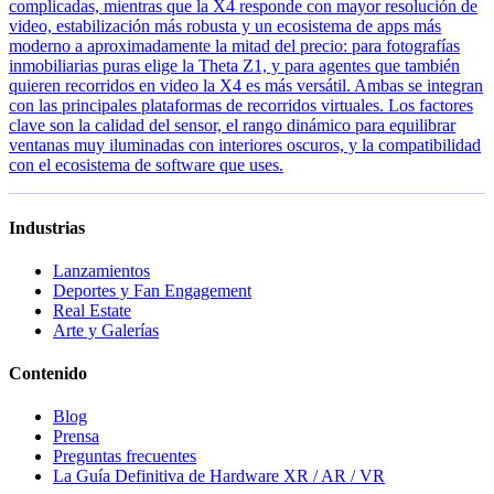
complicadas, mientras que la X4 responde con mayor resolución de
video, estabilización más robusta y un ecosistema de apps más
moderno a aproximadamente la mitad del precio: para fotografías
inmobiliarias puras elige la Theta Z1, y para agentes que también
quieren recorridos en video la X4 es más versátil. Ambas se integran
con las principales plataformas de recorridos virtuales. Los factores
clave son la calidad del sensor, el rango dinámico para equilibrar
ventanas muy iluminadas con interiores oscuros, y la compatibilidad
con el ecosistema de software que uses.
Industrias
Lanzamientos
Deportes y Fan Engagement
Real Estate
Arte y Galerías
Contenido
Blog
Prensa
Preguntas frecuentes
La Guía Definitiva de Hardware XR / AR / VR