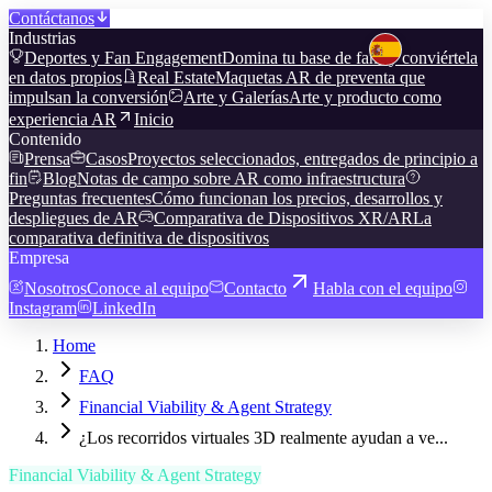
Contáctanos
Industrias
Deportes y Fan Engagement
Domina tu base de fans y conviértela
en datos propios
Real Estate
Maquetas AR de preventa que
impulsan la conversión
Arte y Galerías
Arte y producto como
experiencia AR
Inicio
Contenido
Prensa
Casos
Proyectos seleccionados, entregados de principio a
fin
Blog
Notas de campo sobre AR como infraestructura
Preguntas frecuentes
Cómo funcionan los precios, desarrollos y
despliegues de AR
Comparativa de Dispositivos XR/AR
La
comparativa definitiva de dispositivos
Empresa
Nosotros
Conoce al equipo
Contacto
Habla con el equipo
Instagram
LinkedIn
Home
FAQ
Financial Viability & Agent Strategy
¿Los recorridos virtuales 3D realmente ayudan a ve...
Financial Viability & Agent Strategy