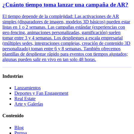
¿Cuánto tiempo toma lanzar una campaña de AR?
El tiempo depende de la complejidad: Las activaciones de AR
simples (disparadores de imagen, modelos 3D básicos) pueden estar
listas en 1 o 2 semanas. Las campañas estándar (experiencias con
geo-fencing, animaciones personalizadas, gamificación) suelen
tomar entre 3 y 4 semanas. Los despliegues a escala empresarial
(múltiples sedes, integraciones complejas, creación de contenido 3D
personalizado) toman entre 6 y 8 semanas. También ofrecemos
plantillas de despliegue rápido para eventos con tiempos ajustados;
algunas pueden salir en vivo en tan solo 48 horas.
Industrias
Lanzamientos
Deportes y Fan Engagement
Real Estate
Arte y Galerías
Contenido
Blog
Prensa