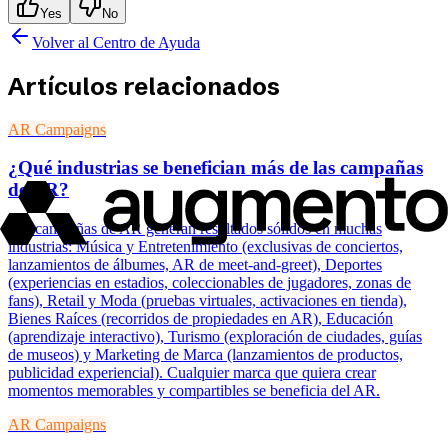
Yes
No
Volver al Centro de Ayuda
Artículos relacionados
AR Campaigns
¿Qué industrias se benefician más de las campañas
de AR?
Las campañas de AR generan resultados sólidos en muchas
industrias: Música y Entretenimiento (exclusivas de conciertos,
lanzamientos de álbumes, AR de meet-and-greet), Deportes
(experiencias en estadios, coleccionables de jugadores, zonas de
fans), Retail y Moda (pruebas virtuales, activaciones en tienda),
Bienes Raíces (recorridos de propiedades en AR), Educación
(aprendizaje interactivo), Turismo (exploración de ciudades, guías
de museos) y Marketing de Marca (lanzamientos de productos,
publicidad experiencial). Cualquier marca que quiera crear
momentos memorables y compartibles se beneficia del AR.
AR Campaigns