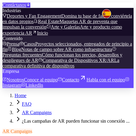
Contáctanos
Industrias
Deportes y Fan Engagement
Domina tu base de fans y conviértela
en datos propios
Real Estate
Maquetas AR de preventa que
impulsan la conversión
Arte y Galerías
Arte y producto como
experiencia AR
Inicio
Contenido
Prensa
Casos
Proyectos seleccionados, entregados de principio a
fin
Blog
Notas de campo sobre AR como infraestructura
Preguntas frecuentes
Cómo funcionan los precios, desarrollos y
despliegues de AR
Comparativa de Dispositivos XR/AR
La
comparativa definitiva de dispositivos
Empresa
Nosotros
Conoce al equipo
Contacto
Habla con el equipo
Instagram
LinkedIn
Home
FAQ
AR Campaigns
¿Las campañas de AR pueden funcionar sin conexión ...
AR Campaigns