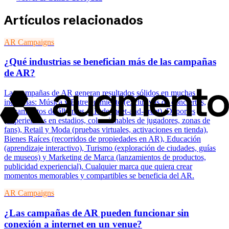
Artículos relacionados
AR Campaigns
¿Qué industrias se benefician más de las campañas
de AR?
Las campañas de AR generan resultados sólidos en muchas
industrias: Música y Entretenimiento (exclusivas de conciertos,
lanzamientos de álbumes, AR de meet-and-greet), Deportes
(experiencias en estadios, coleccionables de jugadores, zonas de
fans), Retail y Moda (pruebas virtuales, activaciones en tienda),
Bienes Raíces (recorridos de propiedades en AR), Educación
(aprendizaje interactivo), Turismo (exploración de ciudades, guías
de museos) y Marketing de Marca (lanzamientos de productos,
publicidad experiencial). Cualquier marca que quiera crear
momentos memorables y compartibles se beneficia del AR.
AR Campaigns
¿Las campañas de AR pueden funcionar sin
conexión a internet en un venue?