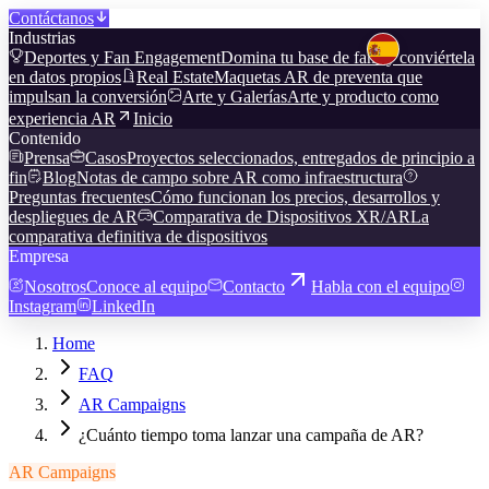
Contáctanos
Industrias
Deportes y Fan Engagement
Domina tu base de fans y conviértela
en datos propios
Real Estate
Maquetas AR de preventa que
impulsan la conversión
Arte y Galerías
Arte y producto como
experiencia AR
Inicio
Contenido
Prensa
Casos
Proyectos seleccionados, entregados de principio a
fin
Blog
Notas de campo sobre AR como infraestructura
Preguntas frecuentes
Cómo funcionan los precios, desarrollos y
despliegues de AR
Comparativa de Dispositivos XR/AR
La
comparativa definitiva de dispositivos
Empresa
Nosotros
Conoce al equipo
Contacto
Habla con el equipo
Instagram
LinkedIn
Home
FAQ
AR Campaigns
¿Cuánto tiempo toma lanzar una campaña de AR?
AR Campaigns