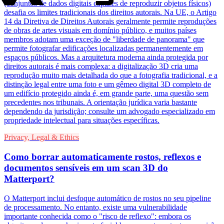
(conjuntos de dados digitais capazes de reproduzir objetos físicos)
desafia os limites tradicionais dos direitos autorais. Na UE, o Artigo
14 da Diretiva de Direitos Autorais geralmente permite reproduções
de obras de artes visuais em domínio público, e muitos países
membros adotam uma exceção de "liberdade de panorama" que
permite fotografar edificações localizadas permanentemente em
espaços públicos. Mas a arquitetura moderna ainda protegida por
direitos autorais é mais complexa: a digitalização 3D cria uma
reprodução muito mais detalhada do que a fotografia tradicional, e a
distinção legal entre uma foto e um gêmeo digital 3D completo de
um edifício protegido ainda é, em grande parte, uma questão sem
precedentes nos tribunais. A orientação jurídica varia bastante
dependendo da jurisdição; consulte um advogado especializado em
propriedade intelectual para situações específicas.
Privacy, Legal & Ethics
Como borrar automaticamente rostos, reflexos e
documentos sensíveis em um scan 3D do
Matterport?
O Matterport inclui desfoque automático de rostos no seu pipeline
de processamento. No entanto, existe uma vulnerabilidade
importante conhecida como o "risco de reflexo": embora os