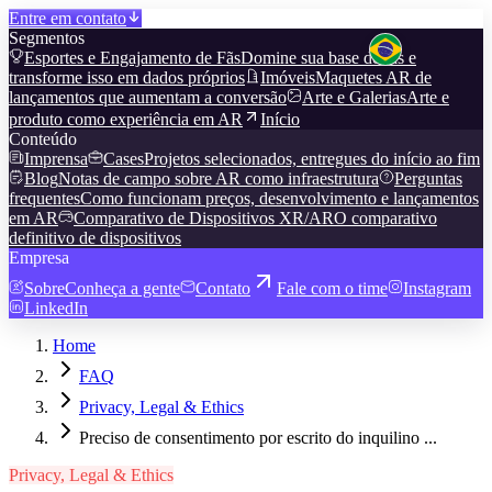
Entre em contato
Segmentos
Esportes e Engajamento de Fãs
Domine sua base de fãs e
transforme isso em dados próprios
Imóveis
Maquetes AR de
lançamentos que aumentam a conversão
Arte e Galerias
Arte e
produto como experiência em AR
Início
Conteúdo
Imprensa
Cases
Projetos selecionados, entregues do início ao fim
Blog
Notas de campo sobre AR como infraestrutura
Perguntas
frequentes
Como funcionam preços, desenvolvimento e lançamentos
em AR
Comparativo de Dispositivos XR/AR
O comparativo
definitivo de dispositivos
Empresa
Sobre
Conheça a gente
Contato
Fale com o time
Instagram
LinkedIn
Home
FAQ
Privacy, Legal & Ethics
Preciso de consentimento por escrito do inquilino ...
Privacy, Legal & Ethics