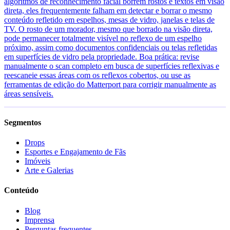
algoritmos de reconhecimento facial borrem rostos e textos em visão
direta, eles frequentemente falham em detectar e borrar o mesmo
conteúdo refletido em espelhos, mesas de vidro, janelas e telas de
TV. O rosto de um morador, mesmo que borrado na visão direta,
pode permanecer totalmente visível no reflexo de um espelho
próximo, assim como documentos confidenciais ou telas refletidas
em superfícies de vidro pela propriedade. Boa prática: revise
manualmente o scan completo em busca de superfícies reflexivas e
reescaneie essas áreas com os reflexos cobertos, ou use as
ferramentas de edição do Matterport para corrigir manualmente as
áreas sensíveis.
Segmentos
Drops
Esportes e Engajamento de Fãs
Imóveis
Arte e Galerias
Conteúdo
Blog
Imprensa
Perguntas frequentes