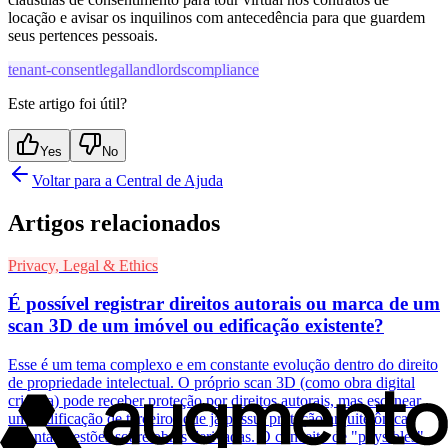
locação e avisar os inquilinos com antecedência para que guardem
seus pertences pessoais.
tenant-consent
legal
landlords
compliance
Este artigo foi útil?
Yes
No
Voltar para a Central de Ajuda
Artigos relacionados
Privacy, Legal & Ethics
É possível registrar direitos autorais ou marca de um
scan 3D de um imóvel ou edificação existente?
Esse é um tema complexo e em constante evolução dentro do direito
de propriedade intelectual. O próprio scan 3D (como obra digital
criativa) pode receber proteção por direitos autorais, mas escanear
uma edificação de terceiros que já possui proteção arquitetônica
levanta questões sobre obras derivadas. O conceito de "physibles"