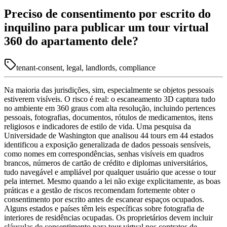
Preciso de consentimento por escrito do
inquilino para publicar um tour virtual
360 do apartamento dele?
tenant-consent, legal, landlords, compliance
Na maioria das jurisdições, sim, especialmente se objetos pessoais
estiverem visíveis. O risco é real: o escaneamento 3D captura tudo
no ambiente em 360 graus com alta resolução, incluindo pertences
pessoais, fotografias, documentos, rótulos de medicamentos, itens
religiosos e indicadores de estilo de vida. Uma pesquisa da
Universidade de Washington que analisou 44 tours em 44 estados
identificou a exposição generalizada de dados pessoais sensíveis,
como nomes em correspondências, senhas visíveis em quadros
brancos, números de cartão de crédito e diplomas universitários,
tudo navegável e ampliável por qualquer usuário que acesse o tour
pela internet. Mesmo quando a lei não exige explicitamente, as boas
práticas e a gestão de riscos recomendam fortemente obter o
consentimento por escrito antes de escanear espaços ocupados.
Alguns estados e países têm leis específicas sobre fotografia de
interiores de residências ocupadas. Os proprietários devem incluir
cláusulas de consentimento para tour virtual nos contratos de