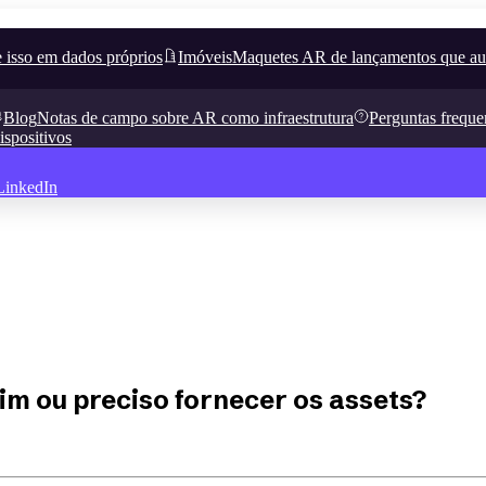
 isso em dados próprios
Imóveis
Maquetes AR de lançamentos que a
Blog
Notas de campo sobre AR como infraestrutura
Perguntas freque
ispositivos
LinkedIn
m ou preciso fornecer os assets?