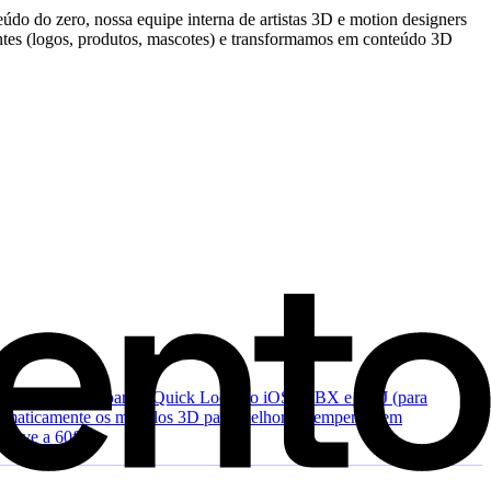
eúdo do zero, nossa equipe interna de artistas 3D e motion designers
tes (logos, produtos, mascotes) e transformamos em conteúdo 3D
o AR da Apple para o Quick Look no iOS), FBX e OBJ (para
 automaticamente os modelos 3D para melhor desempenho em
suave a 60fps.