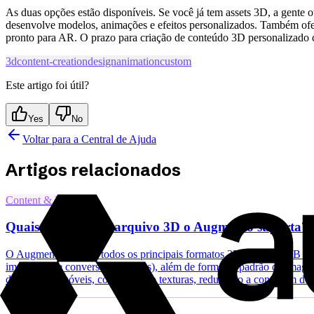
As duas opções estão disponíveis. Se você já tem assets 3D, a gente o
desenvolve modelos, animações e efeitos personalizados. Também of
pronto para AR. O prazo para criação de conteúdo 3D personalizado
3d
content-creation
design
animation
custom
Este artigo foi útil?
Yes
No
Voltar para a Central de Ajuda
Artigos relacionados
Content & Media
Quais formatos de arquivo 3D o Augmento suporta?
O Augmento suporta todos os principais formatos 3D: GLTF/GLB (r
importação e conversão de assets), além de formatos padrão de imag
dispositivos móveis, comprimindo texturas, reduzindo a contagem de