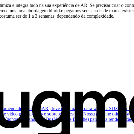
timiza e integra tudo na sua experiência de AR. Se precisar criar o cont
erecemos uma abordagem híbrida: pegamos seus assets de marca existen
 costuma ser de 1 a 3 semanas, dependendo da complexidade.
ecomendado para WebAR , leve e otimizado para web), USDZ (format
em e vídeo para texturas e sobreposições 2D. Nossa pipeline otimiza
 polígonos e gerando LODs (Níveis de Detalhe) para uma renderização 