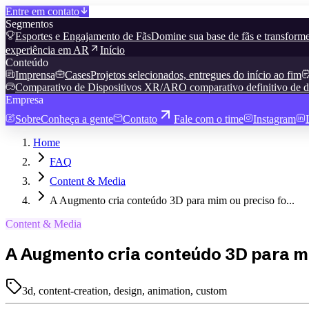
Entre em contato
Segmentos
Esportes e Engajamento de Fãs
Domine sua base de fãs e transforme
experiência em AR
Início
Conteúdo
Imprensa
Cases
Projetos selecionados, entregues do início ao fim
Comparativo de Dispositivos XR/AR
O comparativo definitivo de d
Empresa
Sobre
Conheça a gente
Contato
Fale com o time
Instagram
Home
FAQ
Content & Media
A Augmento cria conteúdo 3D para mim ou preciso fo...
Content & Media
A Augmento cria conteúdo 3D para mi
3d, content-creation, design, animation, custom