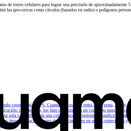
s de torres celulares para lograr una precisión de aproximadamente 5 
inir las geo-cercas como círculos (basados en radio) o polígonos persona
co usando coordenadas GPS. Cuando un usuario entra a esa zona, puede 
 ubicación: por ejemplo, los fans que asisten a un concierto pueden acc
 una sola campaña, cada una con su propio contenido, condiciones de d
 las áreas VIP, activaciones de patrocinadores en stands específicos y 
do.