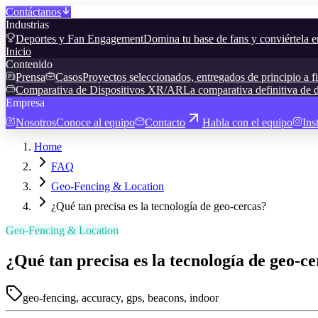
Contáctanos
Industrias
Deportes y Fan Engagement
Domina tu base de fans y conviértela e
Inicio
Contenido
Prensa
Casos
Proyectos seleccionados, entregados de principio a f
Comparativa de Dispositivos XR/AR
La comparativa definitiva de d
Empresa
Nosotros
Conoce al equipo
Contacto
Habla con el equipo
Ins
Home
FAQ
Geo-Fencing & Location
¿Qué tan precisa es la tecnología de geo-cercas?
Geo-Fencing & Location
¿Qué tan precisa es la tecnología de geo-c
geo-fencing, accuracy, gps, beacons, indoor