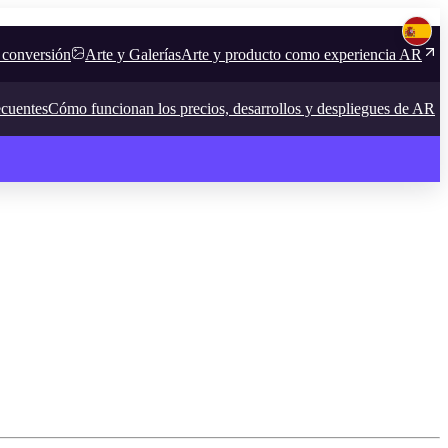
 conversión
Arte y Galerías
Arte y producto como experiencia AR
ecuentes
Cómo funcionan los precios, desarrollos y despliegues de AR