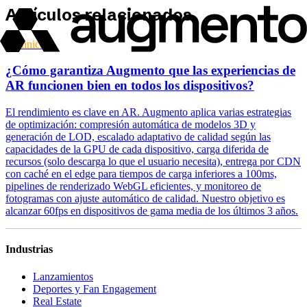
Artículos relacionados
Technical
¿Cómo garantiza Augmento que las experiencias de
AR funcionen bien en todos los dispositivos?
El rendimiento es clave en AR. Augmento aplica varias estrategias
de optimización: compresión automática de modelos 3D y
generación de LOD, escalado adaptativo de calidad según las
capacidades de la GPU de cada dispositivo, carga diferida de
recursos (solo descarga lo que el usuario necesita), entrega por CDN
con caché en el edge para tiempos de carga inferiores a 100ms,
pipelines de renderizado WebGL eficientes, y monitoreo de
fotogramas con ajuste automático de calidad. Nuestro objetivo es
alcanzar 60fps en dispositivos de gama media de los últimos 3 años.
Industrias
Lanzamientos
Deportes y Fan Engagement
Real Estate