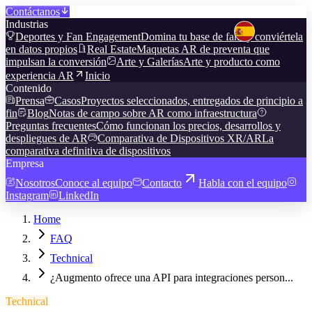
Contáctanos
Industrias
Deportes y Fan Engagement
Domina tu base de fans y conviértela
en datos propios
Real Estate
Maquetas AR de preventa que
impulsan la conversión
Arte y Galerías
Arte y producto como
experiencia AR
Inicio
Contenido
Prensa
Casos
Proyectos seleccionados, entregados de principio a
fin
Blog
Notas de campo sobre AR como infraestructura
Preguntas frecuentes
Cómo funcionan los precios, desarrollos y
despliegues de AR
Comparativa de Dispositivos XR/AR
La
comparativa definitiva de dispositivos
Empresa
Nosotros
Conoce al equipo
Contacto
Habla con el equipo
Instagram
LinkedIn
Home
FAQ
Technical
¿Augmento ofrece una API para integraciones person...
Technical