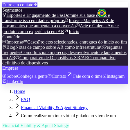
Entre em contato
Segmentos
Esportes e Engajamento de Fãs
Domine sua base de fãs e
transforme isso em dados próprios
Imóveis
Maquetes AR de
lançamentos que aumentam a conversão
Arte e Galerias
Arte e
produto como experiência em AR
Início
Conteúdo
Imprensa
Cases
Projetos selecionados, entregues do início ao fim
Blog
Notas de campo sobre AR como infraestrutura
Perguntas
frequentes
Como funcionam preços, desenvolvimento e lançamentos
em AR
Comparativo de Dispositivos XR/AR
O comparativo
definitivo de dispositivos
Empresa
Sobre
Conheça a gente
Contato
Fale com o time
Instagram
LinkedIn
Home
FAQ
Financial Viability & Agent Strategy
Como realizar um tour virtual guiado ao vivo de um...
Financial Viability & Agent Strategy