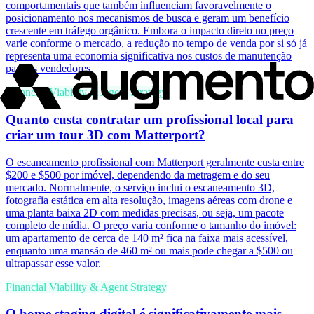
comportamentais que também influenciam favoravelmente o
posicionamento nos mecanismos de busca e geram um benefício
crescente em tráfego orgânico. Embora o impacto direto no preço
varie conforme o mercado, a redução no tempo de venda por si só já
representa uma economia significativa nos custos de manutenção
para os vendedores.
Financial Viability & Agent Strategy
Quanto custa contratar um profissional local para
criar um tour 3D com Matterport?
O escaneamento profissional com Matterport geralmente custa entre
$200 e $500 por imóvel, dependendo da metragem e do seu
mercado. Normalmente, o serviço inclui o escaneamento 3D,
fotografia estática em alta resolução, imagens aéreas com drone e
uma planta baixa 2D com medidas precisas, ou seja, um pacote
completo de mídia. O preço varia conforme o tamanho do imóvel:
um apartamento de cerca de 140 m² fica na faixa mais acessível,
enquanto uma mansão de 460 m² ou mais pode chegar a $500 ou
ultrapassar esse valor.
Financial Viability & Agent Strategy
O home staging digital é significativamente mais