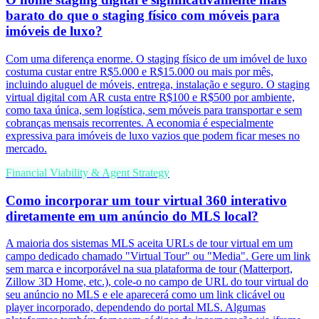
barato do que o staging físico com móveis para
imóveis de luxo?
Com uma diferença enorme. O staging físico de um imóvel de luxo
costuma custar entre R$5.000 e R$15.000 ou mais por mês,
incluindo aluguel de móveis, entrega, instalação e seguro. O staging
virtual digital com AR custa entre R$100 e R$500 por ambiente,
como taxa única, sem logística, sem móveis para transportar e sem
cobranças mensais recorrentes. A economia é especialmente
expressiva para imóveis de luxo vazios que podem ficar meses no
mercado.
Financial Viability & Agent Strategy
Como incorporar um tour virtual 360 interativo
diretamente em um anúncio do MLS local?
A maioria dos sistemas MLS aceita URLs de tour virtual em um
campo dedicado chamado "Virtual Tour" ou "Media". Gere um link
sem marca e incorporável na sua plataforma de tour (Matterport,
Zillow 3D Home, etc.), cole-o no campo de URL do tour virtual do
seu anúncio no MLS e ele aparecerá como um link clicável ou
player incorporado, dependendo do portal MLS. Algumas