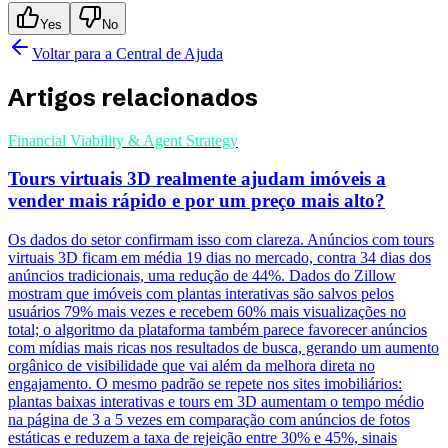
Yes
No
Voltar para a Central de Ajuda
Artigos relacionados
Financial Viability & Agent Strategy
Tours virtuais 3D realmente ajudam imóveis a
vender mais rápido e por um preço mais alto?
Os dados do setor confirmam isso com clareza. Anúncios com tours
virtuais 3D ficam em média 19 dias no mercado, contra 34 dias dos
anúncios tradicionais, uma redução de 44%. Dados do Zillow
mostram que imóveis com plantas interativas são salvos pelos
usuários 79% mais vezes e recebem 60% mais visualizações no
total; o algoritmo da plataforma também parece favorecer anúncios
com mídias mais ricas nos resultados de busca, gerando um aumento
orgânico de visibilidade que vai além da melhora direta no
engajamento. O mesmo padrão se repete nos sites imobiliários:
plantas baixas interativas e tours em 3D aumentam o tempo médio
na página de 3 a 5 vezes em comparação com anúncios de fotos
estáticas e reduzem a taxa de rejeição entre 30% e 45%, sinais