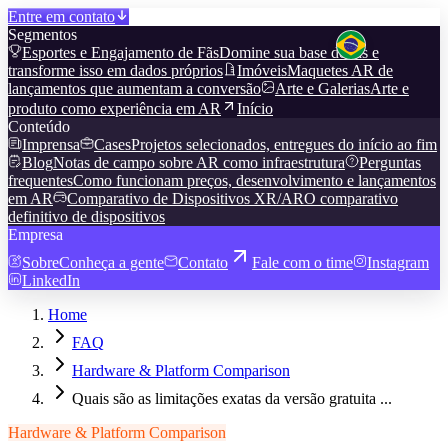
Entre em contato
Segmentos
Esportes e Engajamento de Fãs
Domine sua base de fãs e
transforme isso em dados próprios
Imóveis
Maquetes AR de
lançamentos que aumentam a conversão
Arte e Galerias
Arte e
produto como experiência em AR
Início
Conteúdo
Imprensa
Cases
Projetos selecionados, entregues do início ao fim
Blog
Notas de campo sobre AR como infraestrutura
Perguntas
frequentes
Como funcionam preços, desenvolvimento e lançamentos
em AR
Comparativo de Dispositivos XR/AR
O comparativo
definitivo de dispositivos
Empresa
Sobre
Conheça a gente
Contato
Fale com o time
Instagram
LinkedIn
Home
FAQ
Hardware & Platform Comparison
Quais são as limitações exatas da versão gratuita ...
Hardware & Platform Comparison