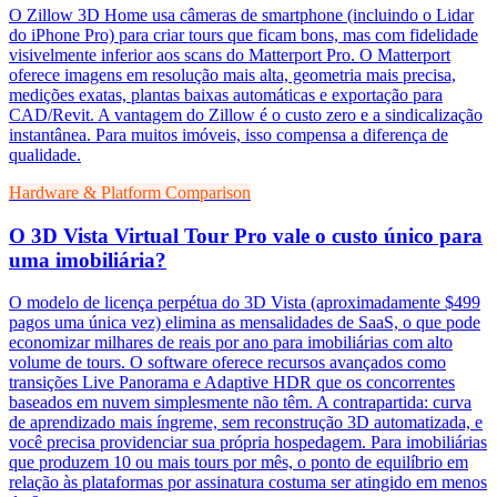
O Zillow 3D Home usa câmeras de smartphone (incluindo o Lidar
do iPhone Pro) para criar tours que ficam bons, mas com fidelidade
visivelmente inferior aos scans do Matterport Pro. O Matterport
oferece imagens em resolução mais alta, geometria mais precisa,
medições exatas, plantas baixas automáticas e exportação para
CAD/Revit. A vantagem do Zillow é o custo zero e a sindicalização
instantânea. Para muitos imóveis, isso compensa a diferença de
qualidade.
Hardware & Platform Comparison
O 3D Vista Virtual Tour Pro vale o custo único para
uma imobiliária?
O modelo de licença perpétua do 3D Vista (aproximadamente $499
pagos uma única vez) elimina as mensalidades de SaaS, o que pode
economizar milhares de reais por ano para imobiliárias com alto
volume de tours. O software oferece recursos avançados como
transições Live Panorama e Adaptive HDR que os concorrentes
baseados em nuvem simplesmente não têm. A contrapartida: curva
de aprendizado mais íngreme, sem reconstrução 3D automatizada, e
você precisa providenciar sua própria hospedagem. Para imobiliárias
que produzem 10 ou mais tours por mês, o ponto de equilíbrio em
relação às plataformas por assinatura costuma ser atingido em menos