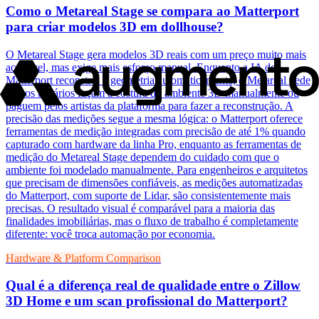
Como o Metareal Stage se compara ao Matterport
para criar modelos 3D em dollhouse?
O Metareal Stage gera modelos 3D reais com um preço muito mais
acessível, mas exige mais esforço manual. Enquanto a IA do
Matterport reconstrói a geometria automaticamente, o Metareal pede
que os usuários façam a costura do ambiente 3D manualmente ou
paguem pelos artistas da plataforma para fazer a reconstrução. A
precisão das medições segue a mesma lógica: o Matterport oferece
ferramentas de medição integradas com precisão de até 1% quando
capturado com hardware da linha Pro, enquanto as ferramentas de
medição do Metareal Stage dependem do cuidado com que o
ambiente foi modelado manualmente. Para engenheiros e arquitetos
que precisam de dimensões confiáveis, as medições automatizadas
do Matterport, com suporte de Lidar, são consistentemente mais
precisas. O resultado visual é comparável para a maioria das
finalidades imobiliárias, mas o fluxo de trabalho é completamente
diferente: você troca automação por economia.
Hardware & Platform Comparison
Qual é a diferença real de qualidade entre o Zillow
3D Home e um scan profissional do Matterport?