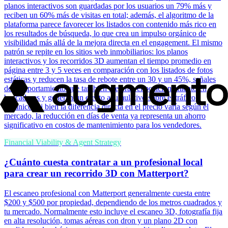
planos interactivos son guardadas por los usuarios un 79% más y
reciben un 60% más de visitas en total; además, el algoritmo de la
plataforma parece favorecer los listados con contenido más rico en
los resultados de búsqueda, lo que crea un impulso orgánico de
visibilidad más allá de la mejora directa en el engagement. El mismo
patrón se repite en los sitios web inmobiliarios: los planos
interactivos y los recorridos 3D aumentan el tiempo promedio en
página entre 3 y 5 veces en comparación con los listados de fotos
estáticas y reducen la tasa de rebote entre un 30 y un 45%, señales
de comportamiento que también mejoran el posicionamiento en
buscadores y generan un efecto acumulativo sobre el tráfico
orgánico. Si bien la diferencia directa en el precio varía según el
mercado, la reducción en días de venta ya representa un ahorro
significativo en costos de mantenimiento para los vendedores.
Financial Viability & Agent Strategy
¿Cuánto cuesta contratar a un profesional local
para crear un recorrido 3D con Matterport?
El escaneo profesional con Matterport generalmente cuesta entre
$200 y $500 por propiedad, dependiendo de los metros cuadrados y
tu mercado. Normalmente esto incluye el escaneo 3D, fotografía fija
en alta resolución, tomas aéreas con dron y un plano 2D con