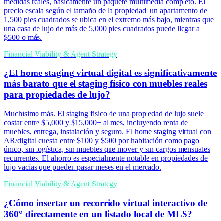
medidas reales, básicamente un paquete multimedia completo. El
precio escala según el tamaño de la propiedad: un apartamento de
1,500 pies cuadrados se ubica en el extremo más bajo, mientras que
una casa de lujo de más de 5,000 pies cuadrados puede llegar a
$500 o más.
Financial Viability & Agent Strategy
¿El home staging virtual digital es significativamente
más barato que el staging físico con muebles reales
para propiedades de lujo?
Muchísimo más. El staging físico de una propiedad de lujo suele
costar entre $5,000 y $15,000+ al mes, incluyendo renta de
muebles, entrega, instalación y seguro. El home staging virtual con
AR/digital cuesta entre $100 y $500 por habitación como pago
único, sin logística, sin muebles que mover y sin cargos mensuales
recurrentes. El ahorro es especialmente notable en propiedades de
lujo vacías que pueden pasar meses en el mercado.
Financial Viability & Agent Strategy
¿Cómo insertar un recorrido virtual interactivo de
360° directamente en un listado local de MLS?