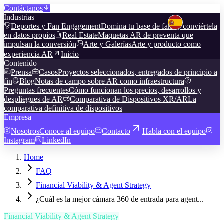
Contáctanos
Industrias
Deportes y Fan Engagement
Domina tu base de fans y conviértela
en datos propios
Real Estate
Maquetas AR de preventa que
impulsan la conversión
Arte y Galerías
Arte y producto como
experiencia AR
Inicio
Contenido
Prensa
Casos
Proyectos seleccionados, entregados de principio a
fin
Blog
Notas de campo sobre AR como infraestructura
Preguntas frecuentes
Cómo funcionan los precios, desarrollos y
despliegues de AR
Comparativa de Dispositivos XR/AR
La
comparativa definitiva de dispositivos
Empresa
Nosotros
Conoce al equipo
Contacto
Habla con el equipo
Instagram
LinkedIn
Home
FAQ
Financial Viability & Agent Strategy
¿Cuál es la mejor cámara 360 de entrada para agent...
Financial Viability & Agent Strategy