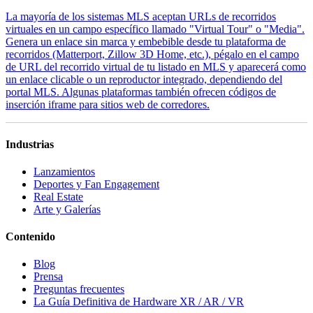
La mayoría de los sistemas MLS aceptan URLs de recorridos
virtuales en un campo específico llamado "Virtual Tour" o "Media".
Genera un enlace sin marca y embebible desde tu plataforma de
recorridos (Matterport, Zillow 3D Home, etc.), pégalo en el campo
de URL del recorrido virtual de tu listado en MLS y aparecerá como
un enlace clicable o un reproductor integrado, dependiendo del
portal MLS. Algunas plataformas también ofrecen códigos de
inserción iframe para sitios web de corredores.
Industrias
Lanzamientos
Deportes y Fan Engagement
Real Estate
Arte y Galerías
Contenido
Blog
Prensa
Preguntas frecuentes
La Guía Definitiva de Hardware XR / AR / VR